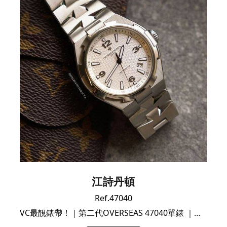
江詩丹頓
Ref.47040
VC最靚錶帶！｜第二代OVERSEAS 47040單錶 ｜性價比之王！