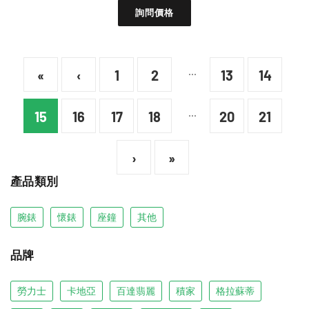
詢問價格
...
«
‹
1
2
13
14
...
15
16
17
18
20
21
›
»
產品類別
腕錶
懷錶
座鐘
其他
品牌
勞力士
卡地亞
百達翡麗
積家
格拉蘇蒂