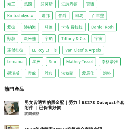
精工
萬國
諾莫斯
江詩丹頓
寶璣
Kintoshikyoto
蕭邦
伯爵
司馬
百年靈
愛彼
沛納海
尊達
卡洛·費拉拉
Daniel Roth
顯赫
歐米茄
宇舶
Tiffany & Co.
宇宙
羅傑杜彼
LE Roy Et Fils
Van Cleef & Arpels
Lemania
星辰
Sinn
Mathey-Tissot
泰格豪雅
榮漢斯
帝舵
雅典
法穆蘭
愛馬仕
朗格
熱門產品
男女皆適宜的黑金配｜勞力士68278 Datejust全套
附件 ｜已保養好價
詢問價格