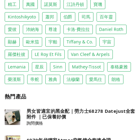
精工
萬國
諾莫斯
江詩丹頓
寶璣
Kintoshikyoto
蕭邦
伯爵
司馬
百年靈
愛彼
沛納海
尊達
卡洛·費拉拉
Daniel Roth
顯赫
歐米茄
宇舶
Tiffany & Co.
宇宙
羅傑杜彼
LE Roy Et Fils
Van Cleef & Arpels
Lemania
星辰
Sinn
Mathey-Tissot
泰格豪雅
榮漢斯
帝舵
雅典
法穆蘭
愛馬仕
朗格
熱門產品
男女皆適宜的黑金配｜勞力士68278 Datejust全套
附件 ｜已保養好價
詢問價格