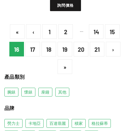
詢問價格
...
«
‹
1
2
14
15
16
17
18
19
20
21
›
»
產品類別
腕錶
懷錶
座鐘
其他
品牌
勞力士
卡地亞
百達翡麗
積家
格拉蘇蒂