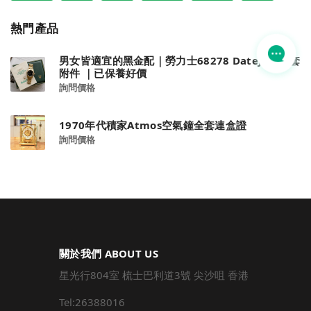
熱門產品
男女皆適宜的黑金配｜勞力士68278 Datejust全套
附件 ｜已保養好價
詢問價格
1970年代積家Atmos空氣鐘全套連盒證
詢問價格
關於我們 ABOUT US
星光行804室 梳士巴利道3號 尖沙咀 香港
Tel:26388016