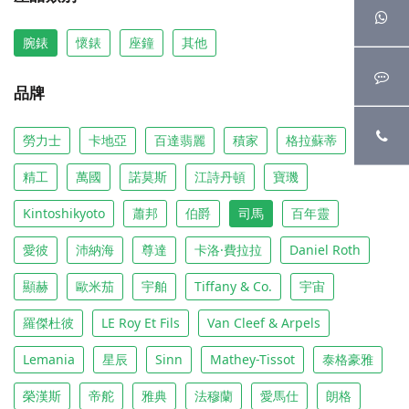
腕錶
懷錶
座鐘
其他
品牌
勞力士
卡地亞
百達翡麗
積家
格拉蘇蒂
精工
萬國
諾莫斯
江詩丹頓
寶璣
Kintoshikyoto
蕭邦
伯爵
司馬
百年靈
愛彼
沛納海
尊達
卡洛·費拉拉
Daniel Roth
顯赫
歐米茄
宇舶
Tiffany & Co.
宇宙
羅傑杜彼
LE Roy Et Fils
Van Cleef & Arpels
Lemania
星辰
Sinn
Mathey-Tissot
泰格豪雅
榮漢斯
帝舵
雅典
法穆蘭
愛馬仕
朗格