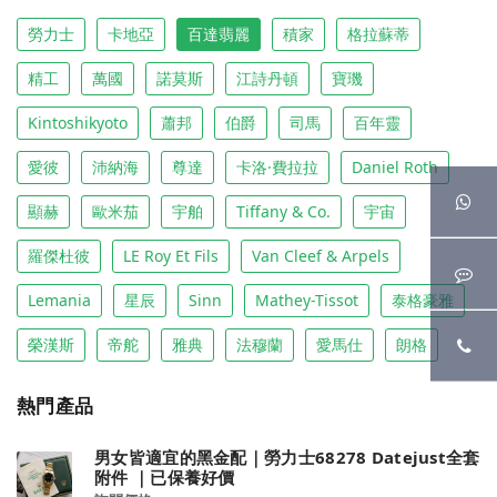
勞力士
卡地亞
百達翡麗
積家
格拉蘇蒂
精工
萬國
諾莫斯
江詩丹頓
寶璣
Kintoshikyoto
蕭邦
伯爵
司馬
百年靈
愛彼
沛納海
尊達
卡洛·費拉拉
Daniel Roth
顯赫
歐米茄
宇舶
Tiffany & Co.
宇宙
羅傑杜彼
LE Roy Et Fils
Van Cleef & Arpels
Lemania
星辰
Sinn
Mathey-Tissot
泰格豪雅
榮漢斯
帝舵
雅典
法穆蘭
愛馬仕
朗格
熱門產品
男女皆適宜的黑金配｜勞力士68278 Datejust全套
附件 ｜已保養好價