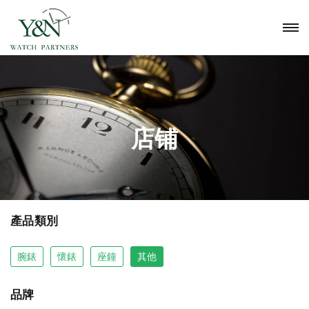
店铺
產品類別
腕錶
懷錶
座鐘
其他
品牌