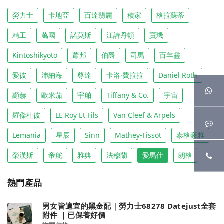
勞力士
卡地亞
百達翡麗
積家
格拉蘇蒂
精工
萬國
諾莫斯
江詩丹頓
寶璣
Kintoshikyoto
蕭邦
伯爵
司馬
百年靈
愛彼
沛納海
尊達
卡洛·費拉拉
Daniel Roth
顯赫
歐米茄
宇舶
Tiffany & Co.
宇宙
羅傑杜彼
LE Roy Et Fils
Van Cleef & Arpels
Lemania
星辰
Sinn
Mathey-Tissot
泰格豪雅
榮漢斯
帝舵
雅典
法穆蘭
愛馬仕
朗格
熱門產品
男女皆適宜的黑金配｜勞力士68278 Datejust全套
附件 ｜已保養好價