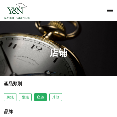
店铺
產品類別
腕錶
懷錶
座鐘
其他
品牌